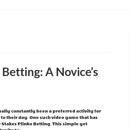
Betting: A Novice’s
lly constantly been a preferred activity for
to their day. One such video game that has
-Stakes Plinko Betting. This simple yet