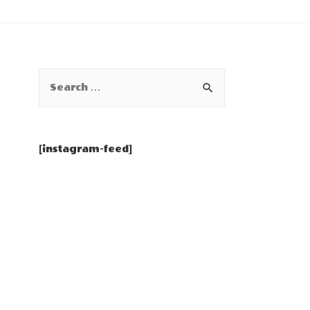
[instagram-feed]