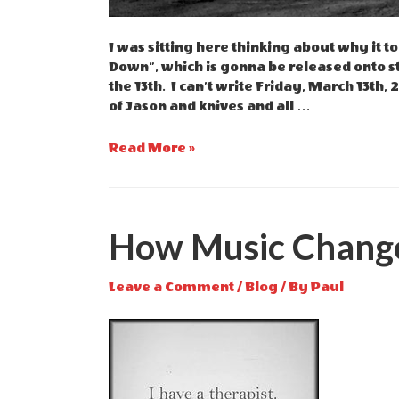
I was sitting here thinking about why it t
Down”, which is gonna be released onto 
the 13th. I can’t write Friday, March 13th,
of Jason and knives and all …
Read More »
How Music Change
Leave a Comment
/
Blog
/ By
Paul