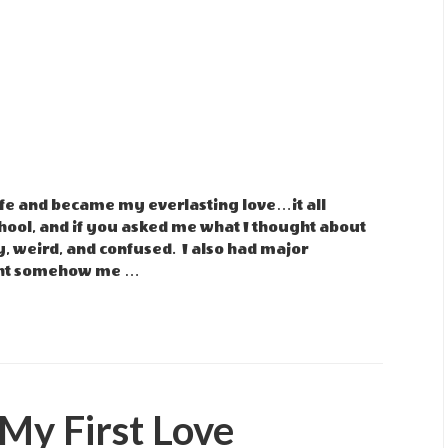
ife and became my everlasting love…it all
school, and if you asked me what I thought about
hy, weird, and confused. I also had major
ght somehow me …
My First Love